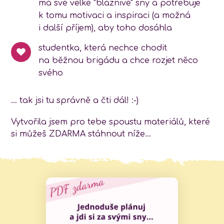
má své velké "bláznivé" sny a potřebuje
k tomu motivaci a inspiraci (a možná
i další příjem), aby toho dosáhla
studentka, která nechce chodit
na běžnou brigádu a chce rozjet něco
svého
… tak jsi tu správně a čti dál! :-)
Vytvořila jsem pro tebe spoustu materiálů, které
si můžeš ZDARMA stáhnout níže...