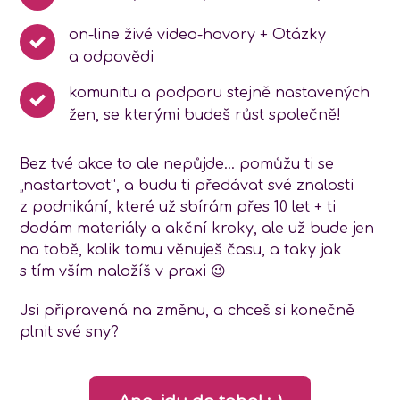
on-line živé video-hovory + Otázky
a odpovědi
komunitu a podporu stejně nastavených
žen, se kterými budeš růst společně!
Bez tvé akce to ale nepůjde… pomůžu ti se
„nastartovat“, a budu ti předávat své znalosti
z podnikání, které už sbírám přes 10 let + ti
dodám materiály a akční kroky, ale už bude jen
na tobě, kolik tomu věnuješ času, a taky jak
s tím vším naložíš v praxi 😉
Jsi připravená na změnu, a chceš si konečně
plnit své sny?