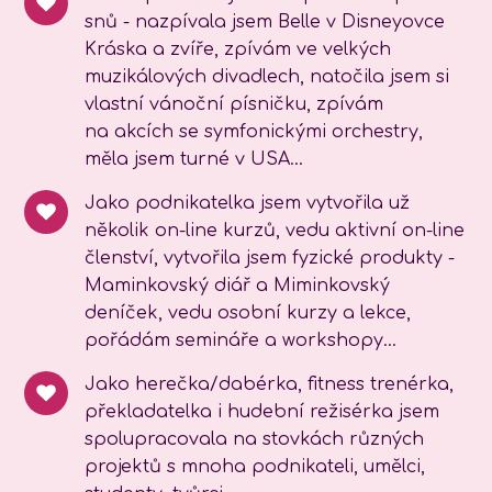
snů - nazpívala jsem Belle v Disneyovce
Kráska a zvíře, zpívám ve velkých
muzikálových divadlech, natočila jsem si
vlastní vánoční písničku, zpívám
na akcích se symfonickými orchestry,
měla jsem turné v USA...
Jako podnikatelka jsem vytvořila už
několik on-line kurzů, vedu aktivní on-line
členství, vytvořila jsem fyzické produkty -
Maminkovský diář a Miminkovský
deníček, vedu osobní kurzy a lekce,
pořádám semináře a workshopy...
Jako herečka/dabérka, fitness trenérka,
překladatelka i hudební režisérka jsem
spolupracovala na stovkách různých
projektů s mnoha podnikateli, umělci,