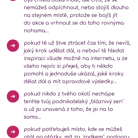
bys chtěla dosáhnout, ale cítíš, že se
nemůžeš odpíchnout, nebo stojíš dlouho
na stejném místě, protože se bojíš jít
do akce a vrhnout se do toho rovnýma
nohama…
pokud tě už štve ztrácet čas tím, že nevíš,
jaký krok udělat dál, a nebaví tě hledat
inspiraci všude možně na internetu, a ze
všeho nejvíc si přeješ, aby ti někdo
pomohl a jednoduše ukázal, jaké kroky
dělat dál a mít opravdové výsledky…
pokud nikdo z tvého okolí nechápe
tenhle tvůj podnikatelský „bláznivý sen“
a už jsi unavená z toho, že jsi na to
sama…
pokud potřebuješ místo, kde se můžeš
ptát na otázky, mít za „zadkem“ podporu