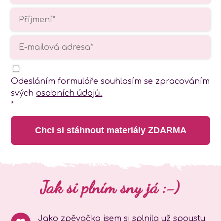
Odesláním formuláře souhlasím se zpracováním
svých
osobních údajů.
*
Chci si stáhnout materiály ZDARMA
Jak si plním sny já :-)
Jako zpěvačka jsem si splnila už spoustu