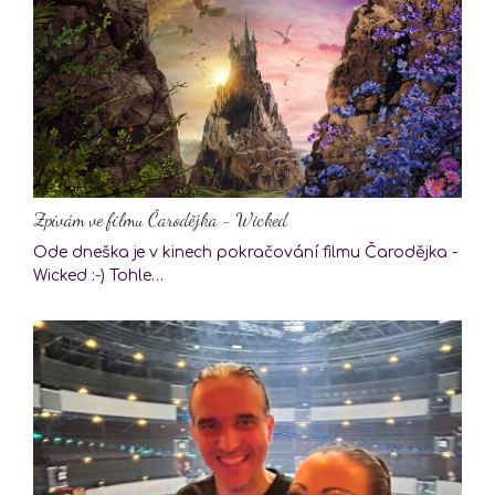
Zpívám ve filmu Čarodějka - Wicked
Ode dneška je v kinech pokračování filmu Čarodějka -
Wicked :-) Tohle…