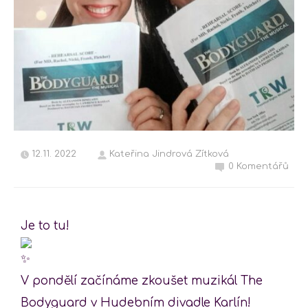
12.11. 2022
Kateřina Jindrová Zítková
0 Komentářů
Je to tu!
V pondělí začínáme zkoušet muzikál The
Bodyguard v Hudebním divadle Karlín!