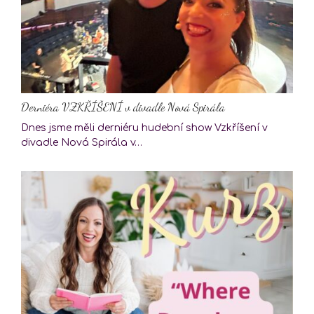
Derniéra VZKŘÍŠENÍ v divadle Nová Spirála
Dnes jsme měli derniéru hudební show Vzkříšení v
divadle Nová Spirála v…