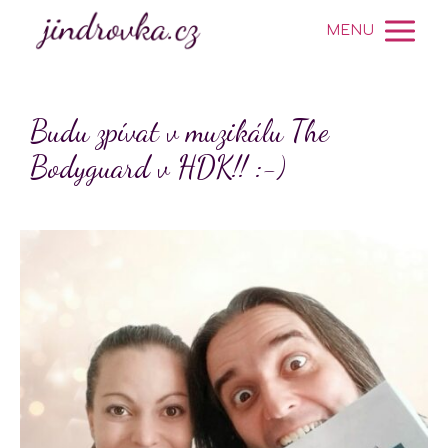
MENU
Budu zpívat v muzikálu The
Bodyguard v HDK!! :-)