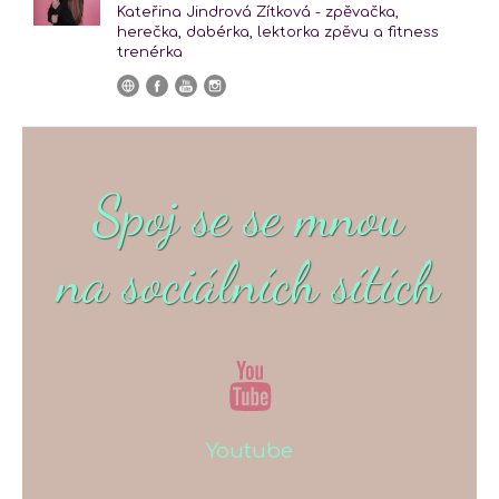
Kateřina Jindrová Zítková - zpěvačka,
herečka, dabérka, lektorka zpěvu a fitness
trenérka
Spoj se se mnou
na sociálních sítích
Youtube