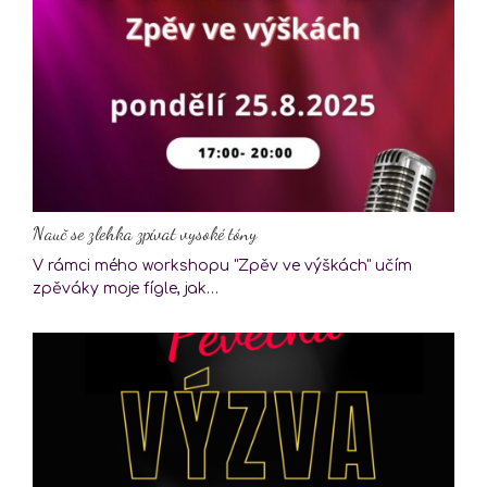
Nauč se zlehka zpívat vysoké tóny
V rámci mého workshopu "Zpěv ve výškách" učím
zpěváky moje fígle, jak…