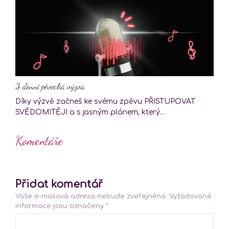
3 denní pěvecká výzva
Díky výzvě začneš ke svému zpěvu PŘISTUPOVAT
SVĚDOMITĚJI a s jasným plánem, který…
Komentáře
Přidat komentář
Vaše e-mailová adresa nebude zveřejněna.
Vyžadované
informace jsou označeny
*