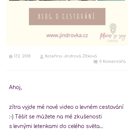
17.2. 2018
Kateřina Jindrová Zítková
0 Komentářů
Ahoj,
zítra vyjde mé nové video o levném cestování
:-) Těšit se můžete na mé zkušenosti
s levnými letenkami do celého světa…