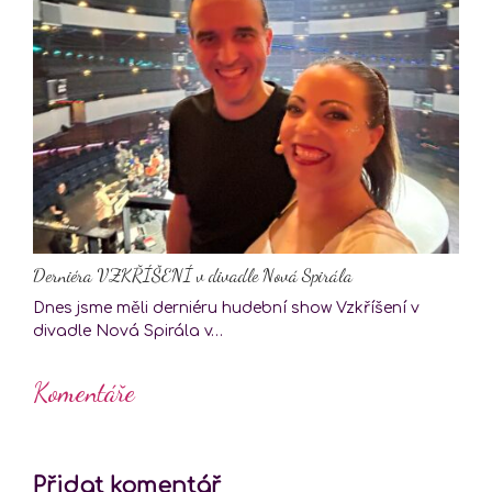
Derniéra VZKŘÍŠENÍ v divadle Nová Spirála
Dnes jsme měli derniéru hudební show Vzkříšení v
divadle Nová Spirála v…
Komentáře
Přidat komentář