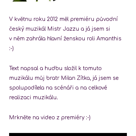
V květnu roku 2012 měl premiéru původní
český muzikál Mistr Jazzu a já jsem si
v něm zahrála hlavní ženskou roli Amanthis
:-)
Text napsal a hudbu složil k tomuto
muzikálu můj bratr Milan Zítka, já jsem se
spolupodílela na scénáři a na celkové
realizaci muzikálu.
Mrkněte na video z premiéry :-)