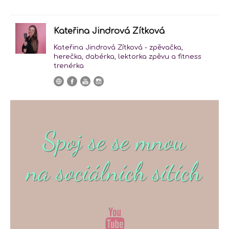
Kateřina Jindrová Zítková
Kateřina Jindrová Zítková - zpěvačka,
herečka, dabérka, lektorka zpěvu a fitness
trenérka
Spoj se se mnou
na sociálních sítích