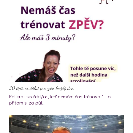
30 tipů, co dělat pro zpěv každý den
Kolikrát sis řekl/a: „Teď nemám čas trénovat“… a
přitom si za půl…