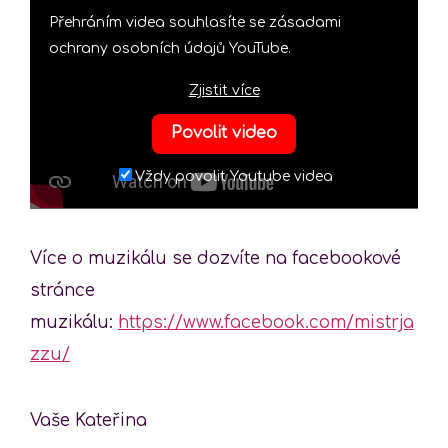
Přehráním videa souhlasíte se zásadami
ochrany osobních údajů YouTube.
Zjistit více
Povolit video
Vždy povolit Youtube videa
Více o muzikálu se dozvíte na facebookové
stránce
muzikálu:
https://www.facebook.com/mistrja
zzu/
Vaše Kateřina