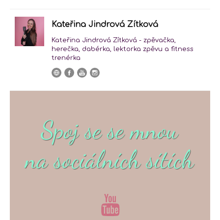
Kateřina Jindrová Zítková
Kateřina Jindrová Zítková - zpěvačka,
herečka, dabérka, lektorka zpěvu a fitness
trenérka
Spoj se se mnou
na sociálních sítích