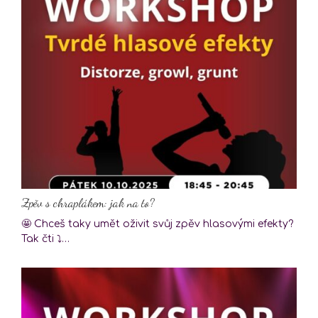
Zpěv s chraplákem: jak na to?
🤩 Chceš taky umět oživit svůj zpěv hlasovými efekty?
Tak čti ⤵️…