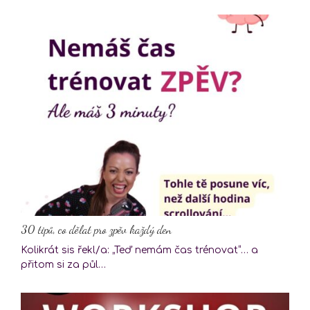
30 tipů, co dělat pro zpěv každý den
Kolikrát sis řekl/a: „Teď nemám čas trénovat“… a
přitom si za půl…